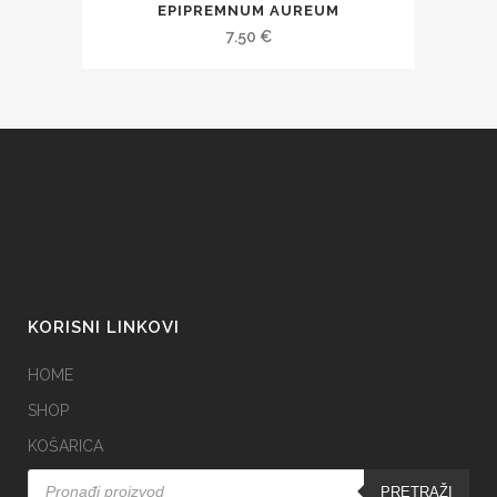
EPIPREMNUM AUREUM
7.50
€
KORISNI LINKOVI
HOME
SHOP
KOŠARICA
Products
search
PRETRAŽI